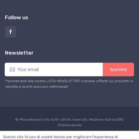
Follow us
Newsletter
Iscrivimi
*Iscrivendoti alla nostra LISTA NEWSLETTER riceverai offerte sui prodotti in
vendita e sconti esclusivi settimanali
© PhoneAssist srls tutti i diritti riservati. Made by KairosCMS
Chemicalweb
Questo sito fa uso di cookie tecnici per migliorare l’esperienza di