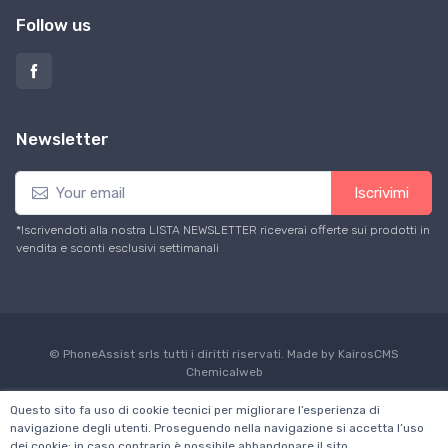
Follow us
Newsletter
Iscrivimi
*Iscrivendoti alla nostra LISTA NEWSLETTER riceverai offerte sui prodotti in
vendita e sconti esclusivi settimanali
© PhoneAssist srls tutti i diritti riservati. Made by KairosCMS
Chemicalweb
Questo sito fa uso di cookie tecnici per migliorare l’esperienza di
navigazione degli utenti. Proseguendo nella navigazione si accetta l’uso
dei cookie; in caso contrario è possibile abbandonare il sito.