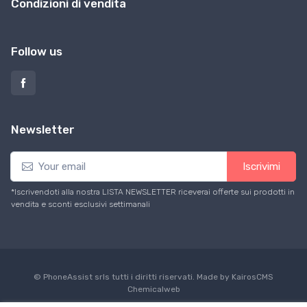
Condizioni di vendita
Follow us
Newsletter
Iscrivimi
*Iscrivendoti alla nostra LISTA NEWSLETTER riceverai offerte sui prodotti in
vendita e sconti esclusivi settimanali
© PhoneAssist srls tutti i diritti riservati. Made by KairosCMS
Chemicalweb